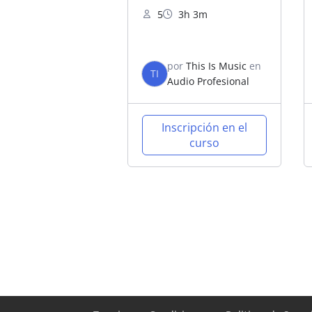
5
3h 3m
por
This Is Music
en
TI
Audio Profesional
Inscripción en el
curso