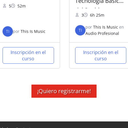
Tecnología Básica
5
52m
del Sonido
3
6h 25m
por
This Is Music
en
TI
TI
por
This Is Music
Audio Profesional
Inscripción en el
Inscripción en el
curso
curso
¡Quiero registrarme!