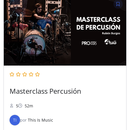
Masterclass Percusión
5
52m
TI
por
This Is Music