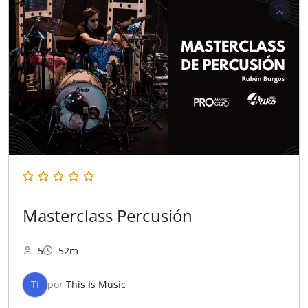
Masterclass Percusión
5
52m
TI
por
This Is Music